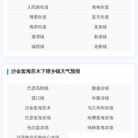
人民路街道
海甸街道
博爱街道
蓝天街道
海府街道
龙泉镇
遵谭镇
新坡镇
城西镇
龙桥镇
沙金套海苏木下辖乡镇天气预报
巴彦高勒镇
隆盛合镇
渡口镇
补隆淖镇
沙金套海苏木
乌兰布和农场
巴彦套海农场
哈腾套海农场
包尔盖农场
纳林套海农场
沙漠林业实验中心农场