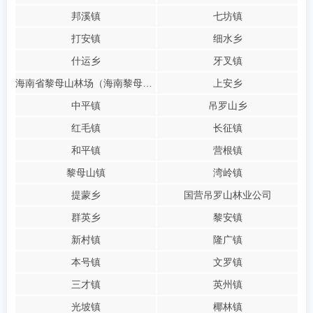
邦溪镇
七坊镇
打安镇
细水乡
什运乡
牙叉镇
海南省黎母山林场（海南黎母山省级自然保护区管理站）
上安乡
中平镇
吊罗山乡
红毛镇
长征镇
和平镇
营根镇
黎母山镇
湾岭镇
提蒙乡
国营吊罗山林业公司
群英乡
黎安镇
新村镇
隆广镇
本号镇
文罗镇
三才镇
英州镇
光坡镇
椰林镇