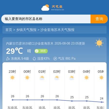
查询
首页
>
乡镇天气预报
>
沙金套海苏木天气预报
内蒙古巴彦淖尔磴口沙金套海苏木
2026-08-08 23:05更新
29℃
晴
东南风 5-6级
湿度43%
气压 891 Pa
38优
23时
00时
01时
02时
03时
04时
05时
东南风
东南风
南风
南风
南风
南风
东南风