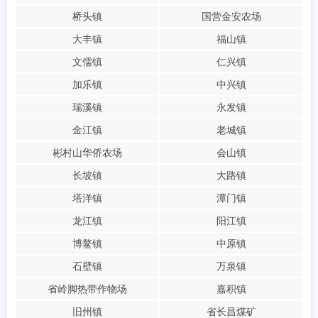
桥头镇
国营金安农场
大丰镇
福山镇
文儒镇
仁兴镇
加乐镇
中兴镇
瑞溪镇
永发镇
金江镇
老城镇
彬村山华侨农场
会山镇
长坡镇
大路镇
塔洋镇
潭门镇
龙江镇
阳江镇
博鳌镇
中原镇
石壁镇
万泉镇
省岭脚热带作物场
嘉积镇
旧州镇
省长昌煤矿