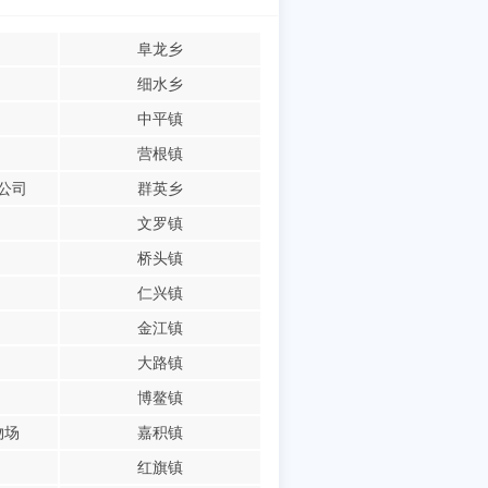
阜龙乡
细水乡
中平镇
营根镇
公司
群英乡
文罗镇
桥头镇
仁兴镇
金江镇
大路镇
博鳌镇
物场
嘉积镇
红旗镇