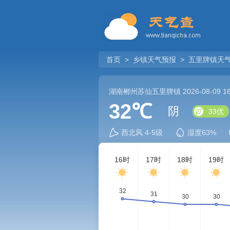
首页
>
乡镇天气预报
>
五里牌镇天
湖南郴州苏仙五里牌镇
2026-08-09 
32℃
阴
33优
西北风 4-5级
湿度63%
16时
17时
18时
19时