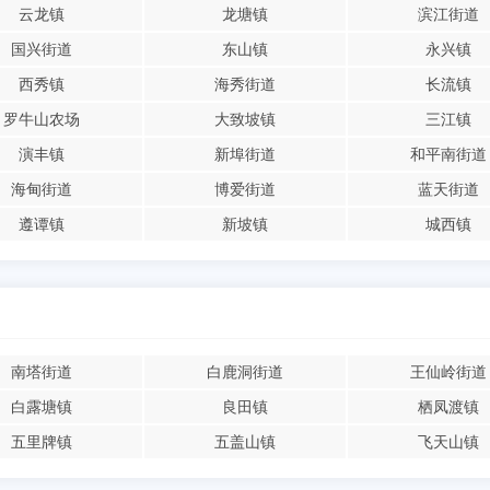
云龙镇
龙塘镇
滨江街道
国兴街道
东山镇
永兴镇
西秀镇
海秀街道
长流镇
罗牛山农场
大致坡镇
三江镇
演丰镇
新埠街道
和平南街道
海甸街道
博爱街道
蓝天街道
遵谭镇
新坡镇
城西镇
南塔街道
白鹿洞街道
王仙岭街道
白露塘镇
良田镇
栖凤渡镇
五里牌镇
五盖山镇
飞天山镇