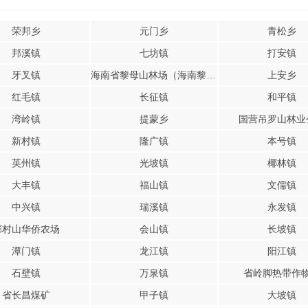
荣邦乡
元门乡
青松乡
邦溪镇
七坊镇
打安镇
牙叉镇
海南省黎母山林场（海南黎母山省级自然保护区管理站）
上安乡
红毛镇
长征镇
和平镇
湾岭镇
提蒙乡
国营吊罗山林业
新村镇
隆广镇
本号镇
英州镇
光坡镇
椰林镇
大丰镇
福山镇
文儒镇
中兴镇
瑞溪镇
永发镇
彬村山华侨农场
会山镇
长坡镇
潭门镇
龙江镇
阳江镇
石壁镇
万泉镇
省岭脚热带作
省长昌煤矿
甲子镇
大坡镇