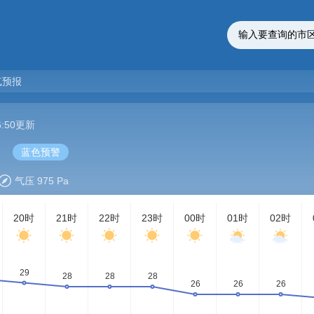
气预报
16:50更新
蓝色预警
气压 975 Pa
20时
21时
22时
23时
00时
01时
02时