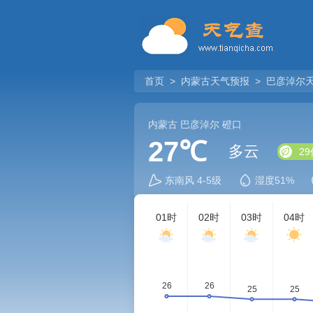
首页
>
内蒙古天气预报
>
巴彦淖尔
内蒙古
巴彦淖尔
磴口
27℃
多云
29
东南风 4-5级
湿度51%
01时
02时
03时
04时