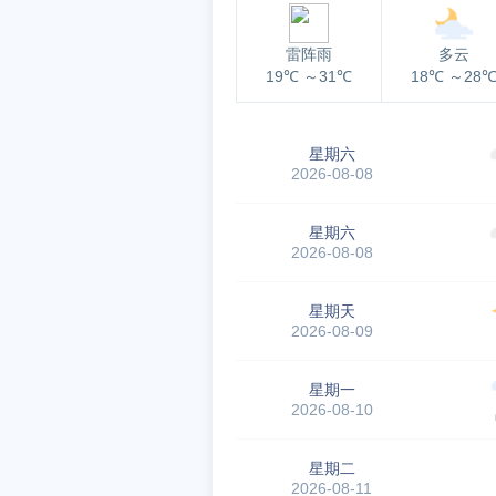
雷阵雨
多云
19℃ ～31℃
18℃ ～28
星期六
2026-08-08
星期六
2026-08-08
星期天
2026-08-09
星期一
2026-08-10
星期二
2026-08-11