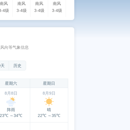
南风
南风
南风
南风
南风
南风
南风
南
3-4级
3-4级
3-4级
3-4级
3-4级
3-4级
3-4级
3-
及风向等气象信息
0天
历史
星期六
星期日
8月8日
8月9日
阵雨
晴
23℃ ～34℃
22℃ ～35℃