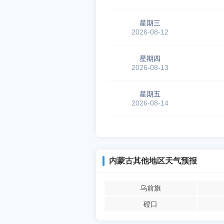
星期三
2026-08-12
星期四
2026-08-13
星期五
2026-08-14
内蒙古其他地区天气预报
乌前旗
磴口