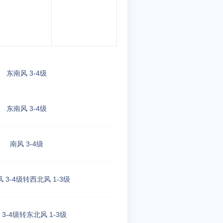
东南风 3-4级
东南风 3-4级
南风 3-4级
 3-4级转西北风 1-3级
 3-4级转东北风 1-3级