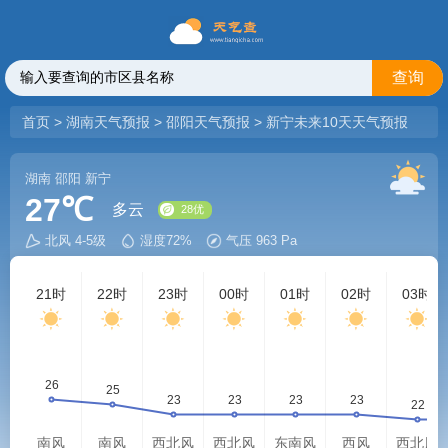
查询
首页
>
湖南天气预报
>
邵阳天气预报
>
新宁未来10天天气预报
湖南
邵阳
新宁
27℃
多云
北风 4-5级
湿度72%
气压 963 Pa
28优
21时
22时
23时
00时
01时
02时
03时
南风
南风
西北风
西北风
东南风
西风
西北风