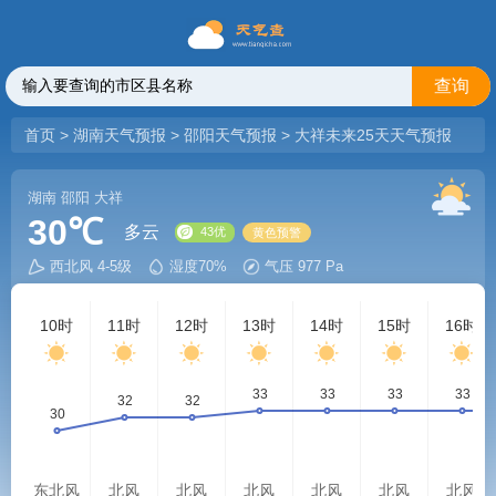
查询
首页
>
湖南天气预报
>
邵阳天气预报
>
大祥未来25天天气预报
湖南
邵阳
大祥
30℃
多云
西北风 4-5级
湿度70%
气压 977 Pa
43优
黄色预警
10时
11时
12时
13时
14时
15时
16时
东北风
北风
北风
北风
北风
北风
北风