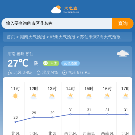
查询
首页
>
湖南天气预报
>
郴州天气预报
>
苏仙未来2周天气预报
湖南
郴州
苏仙
27℃
阴
北风 3-4级
湿度74%
气压 977 Pa
32优
蓝色预警
11时
12时
13时
14时
15时
16时
17时
北风
北风
北风
西北风
西南风
西南风
北风