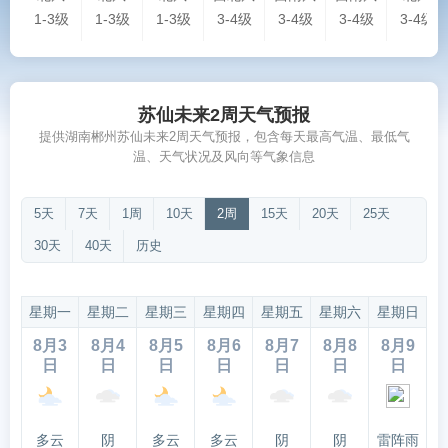
1-3级
1-3级
1-3级
3-4级
3-4级
3-4级
3-4级
苏仙未来2周天气预报
提供湖南郴州苏仙未来2周天气预报，包含每天最高气温、最低气
温、天气状况及风向等气象信息
5天
7天
1周
10天
2周
15天
20天
25天
30天
40天
历史
星期一
星期二
星期三
星期四
星期五
星期六
星期日
8月3
8月4
8月5
8月6
8月7
8月8
8月9
日
日
日
日
日
日
日
多云
阴
多云
多云
阴
阴
雷阵雨