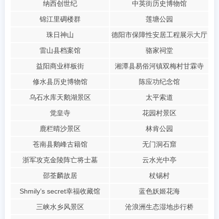
纳西创世纪
中英街历史博物馆
锦江里碉楼群
莲塘公园
珠日神山
德阳市保障性安居工程展示大厅
雷山县档案馆
骆家祠堂
益阳商业样板街
湘潭县易俗河镇双梅村甘霖寺
修水县历史博物馆
陈应功纪念馆
乌石水库天鹅湖景区
太平索道
觉皇寺
花园村景区
鹿栏晴沙景区
林肯公园
苍南县鹅峰古籍馆
无门洞石窟
浙军攻克金陵阵亡将士墓
云水光中亭
邵荃麟故居
杖锡村
Shmily’s secret幸福收藏馆
蓝色妖姬花海
三峡水乡风景区
沧浪洲生态湿地步行桥