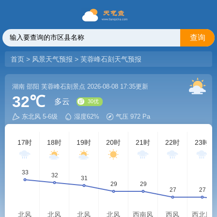
查询
首页
>
风景天气预报
>
芙蓉峰石刻天气预报
湖南
邵阳
芙蓉峰石刻景点
2026-08-08 17:35更新
32℃
多云
东北风 5-6级
湿度62%
气压 972 Pa
30优
17时
18时
19时
20时
21时
22时
23时
北风
北风
北风
北风
西南风
西风
西北风