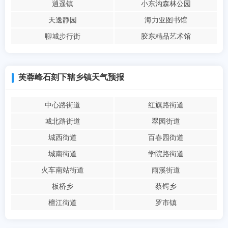
逍遥镇
小东沟森林公园
天逸静园
海力亚图书馆
聊城步行街
胶东精品艺术馆
芙蓉峰石刻下辖乡镇天气预报
中心路街道
红旗路街道
城北路街道
翠园街道
城西街道
百春园街道
城南街道
学院路街道
火车南站街道
雨溪街道
板桥乡
蔡锷乡
檀江街道
罗市镇