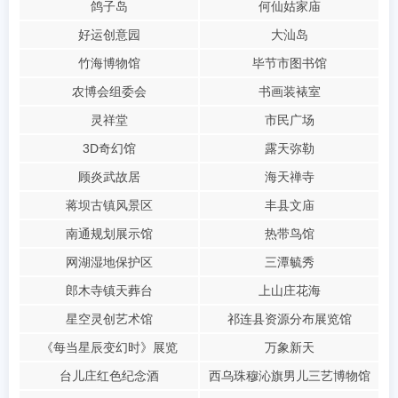
鸽子岛
何仙姑家庙
好运创意园
大汕岛
竹海博物馆
毕节市图书馆
农博会组委会
书画装裱室
灵祥堂
市民广场
3D奇幻馆
露天弥勒
顾炎武故居
海天禅寺
蒋坝古镇风景区
丰县文庙
南通规划展示馆
热带鸟馆
网湖湿地保护区
三潭毓秀
郎木寺镇天葬台
上山庄花海
星空灵创艺术馆
祁连县资源分布展览馆
《每当星辰变幻时》展览
万象新天
台儿庄红色纪念酒
西乌珠穆沁旗男儿三艺博物馆