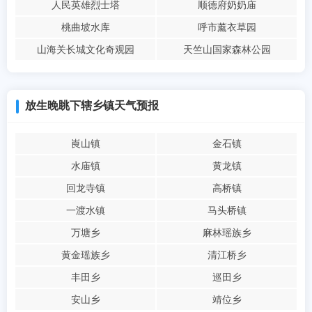
人民英雄烈士塔
顺德府奶奶庙
桃曲坡水库
呼市薰衣草园
山海关长城文化奇观园
天竺山国家森林公园
放生晚眺下辖乡镇天气预报
崀山镇
金石镇
水庙镇
黄龙镇
回龙寺镇
高桥镇
一渡水镇
马头桥镇
万塘乡
麻林瑶族乡
黄金瑶族乡
清江桥乡
丰田乡
巡田乡
安山乡
靖位乡