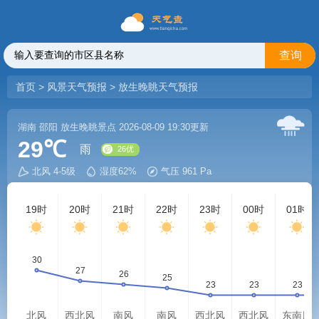
查询
首页
>
风景天气预报
>
放生晚眺天气预报
湖南
邵阳
放生晚眺景点
2026-08-09 19:30更新
29℃
雨
北风 4-5级
湿度62%
气压 961 Pa
26优
19时
20时
21时
22时
23时
00时
01时
北风
西北风
南风
南风
西北风
西北风
东南风