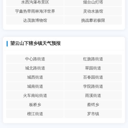
水西沟瀑布景区
烟台山灯塔
宇鑫热带雨林海洋世界
灵动水族馆
达茂旗博物馆
挑战攀岩极限
望云山下辖乡镇天气预报
中心路街道
红旗路街道
城北路街道
翠园街道
城西街道
百春园街道
城南街道
学院路街道
火车南站街道
雨溪街道
板桥乡
蔡锷乡
檀江街道
罗市镇