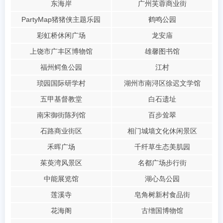
东海岸
广州芙蓉商业街
PartyMap猪猪侠主题乐园
鹤鸣公园
彩虹桥休闲广场
龙安庙
上饶市广丰区博物馆
雄馨图书馆
福州鳄鱼公园
江村
琐园国际研学村
湖州市南浔区徐迟文学馆
五甲基督教堂
白石遗址
南宋御街陈列馆
百步耸翠
石路商业街区
相门城墙文化休闲景区
禾晖广场
千纤草生态美肌园
茱萸湾风景区
名都广场步行街
中能展览馆
湖心岛公园
莲溪寺
皂角树新村食品街
花海阁
古缯国博物馆